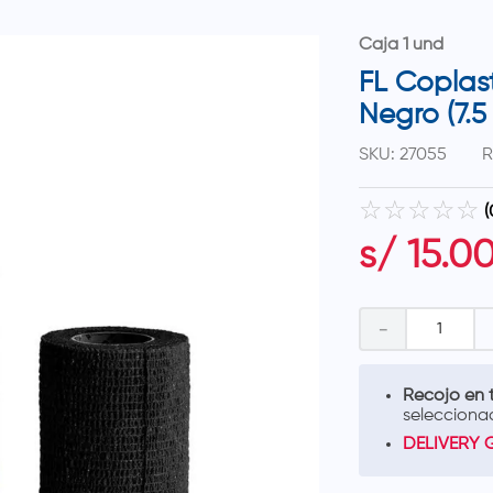
Caja 1 und
FL Coplas
Negro (7.5
SKU
:
27055
R
☆
☆
☆
☆
☆
(
s/
15
.
0
－
Recojo en t
selecciona
DELIVERY 