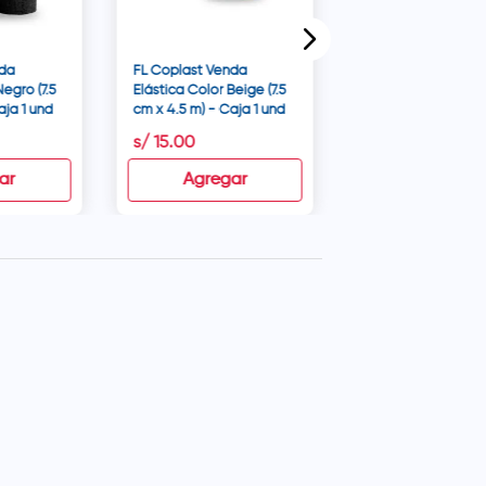
nda
FL Coplast Venda
Negro (7.5
Elástica Color Beige (7.5
aja 1 und
cm x 4.5 m) - Caja 1 und
s/
15
.
00
s/
18
.
05
ar
Agregar
Agregar