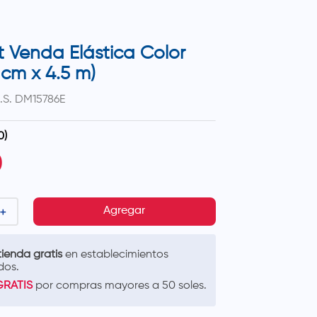
t Venda Elástica Color
 cm x 4.5 m)
.S.
DM15786E
0
)
0
＋
Agregar
ienda gratis
en establecimientos
dos.
GRATIS
por compras mayores a 50 soles.