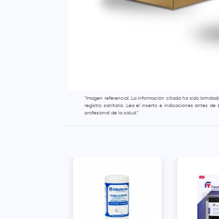
"Imagen referencial. La información citada ha sido brinda
registro sanitario. Lea el inserto e indicaciones antes d
profesional de la salud."
ast STK Equipo
ción Cutánea
 Adulto - Caja 1