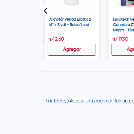
Alkhofar Venda Elástica
Fisiotech V
(6" x 5 yd) - Bolsa 1 und
Cohesiva (7
Negro - Blís
00
s/
2
.
60
s/
17
.
90
disponible
Agregar
Ag
Por favor, inicia sesión para escribir un 