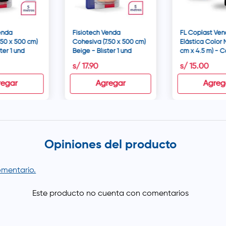
enda
Fisiotech Venda
FL Coplast Ve
.50 x 500 cm)
Cohesiva (7.50 x 500 cm)
Elástica Color 
ter 1 und
Beige - Blíster 1 und
cm x 4.5 m) - C
s/
17
.
90
s/
15
.
00
regar
Agregar
Agreg
Opiniones del producto
comentario.