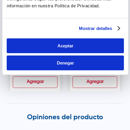
información en nuestra Política de Privacidad.
Mostrar detalles
Aceptar
Gingisona B Menta
Caramelos
Fresh 3 mg Pastillas
Multibióticos Sabor
para Chupar - Sobre 4
Chicha - Sobre 4 tab
Denegar
und
s/
3
.
60
s/
3
.
80
Agregar
Agregar
Opiniones del producto