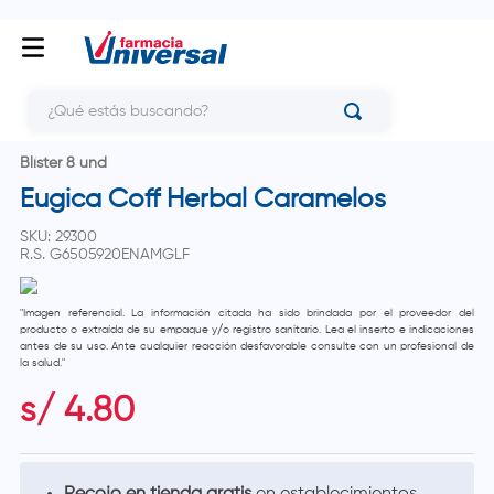
¿Qué estás buscando?
Blíster 8 und
Eugica Coff Herbal Caramelos
SKU
:
29300
R.S.
G6505920ENAMGLF
"Imagen referencial. La información citada ha sido brindada por el proveedor del
producto o extraída de su empaque y/o registro sanitario. Lea el inserto e indicaciones
antes de su uso. Ante cualquier reacción desfavorable consulte con un profesional de
la salud."
s/
4
.
80