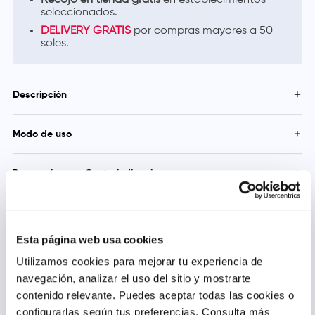
Recojo en tienda gratis
en establecimientos
seleccionados.
DELIVERY GRATIS
por compras mayores a 50
soles.
Descripción
Caramelos con extractos naturales de jengibre (kion), canela,
Modo de uso
eucalipto y menta que brindan sensación de alivio para la
irritación de la garganta producida por la tos y otras molestias
Consumir un caramelo cada dos horas
Precauciones y Contraindicaciones
Contiene azúcar
Esta página web usa cookies
Utilizamos cookies para mejorar tu experiencia de
Productos relacionados
navegación, analizar el uso del sitio y mostrarte
contenido relevante. Puedes aceptar todas las cookies o
configurarlas según tus preferencias.
Consulta más