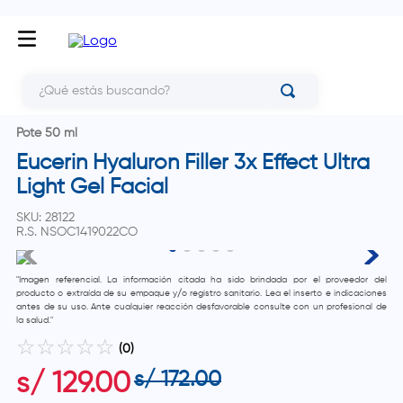
¿Qué estás buscando?
Pote 50 ml
Eucerin Hyaluron Filler 3x Effect Ultra
Light Gel Facial
SKU
:
28122
R.S.
NSOC1419022CO
"Imagen referencial. La información citada ha sido brindada por el proveedor del
producto o extraída de su empaque y/o registro sanitario. Lea el inserto e indicaciones
antes de su uso. Ante cualquier reacción desfavorable consulte con un profesional de
la salud."
☆
☆
☆
☆
☆
(
0
)
s/
172
.
00
s/
129
.
00