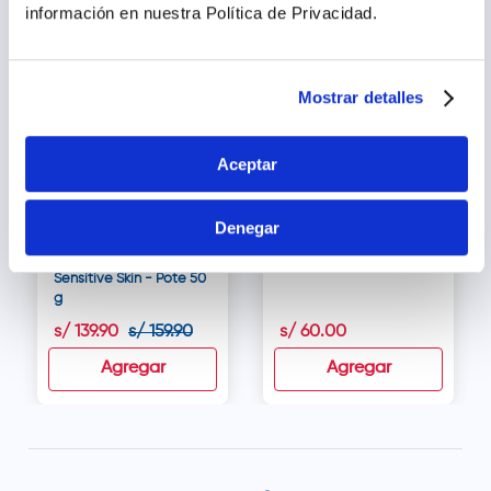
información en nuestra Política de Privacidad.
12.51% dto.
Mostrar detalles
Aceptar
Denegar
Isdin Isdinceutics
Vitybell Emulsión - Tubo
Hyaluronic Moisture
50 g
Sensitive Skin - Pote 50
g
s/
139
.
90
s/
159
.
90
s/
60
.
00
Agregar
Agregar