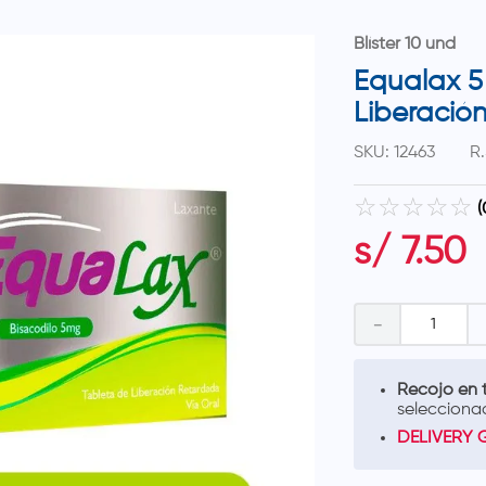
Blíster 10 und
Equalax 5
Liberació
SKU
:
12463
R.
☆
☆
☆
☆
☆
(
s/
7
.
50
－
Recojo en t
selecciona
DELIVERY 