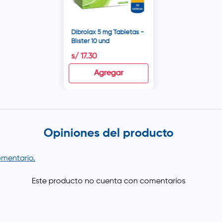
medicamento. Pr
crónico durante e
enfermedades hem
recomienda el uso
Dibrolax 5 mg Tabletas -
prescripción médi
Blíster 10 und
tabletas sin mas
adecuado antes
s/
17
.
30
complicaciones.
experimentar debil
Agregar
debido a la pérd
laxantes estimulan
Opiniones del producto
comentario.