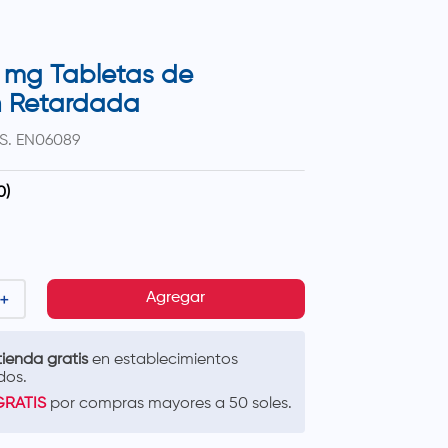
 mg Tabletas de
n Retardada
S.
EN06089
0
)
＋
Agregar
ienda gratis
en establecimientos
dos.
GRATIS
por compras mayores a 50 soles.