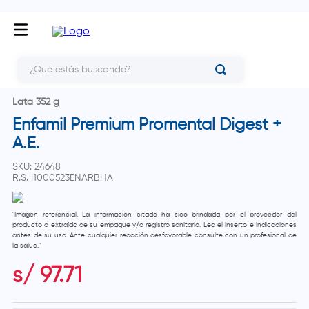
¿Qué estás buscando?
Lata 352 g
Enfamil Premium Promental Digest +
A.E.
SKU
:
24648
R.S.
I1000523ENARBHA
"Imagen referencial. La información citada ha sido brindada por el proveedor del
producto o extraída de su empaque y/o registro sanitario. Lea el inserto e indicaciones
antes de su uso. Ante cualquier reacción desfavorable consulte con un profesional de
la salud."
s/
97
.
71