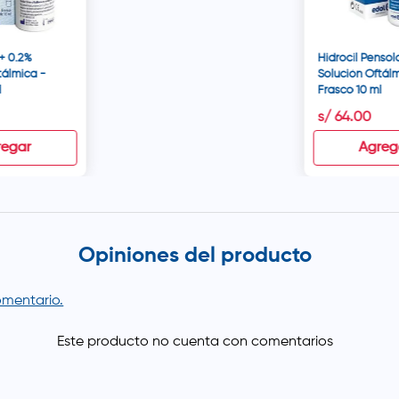
 + 0.2%
Hidrocil Pensol
tálmica -
Solución Oftál
l
Frasco 10 ml
s/
64
.
00
regar
Agreg
Opiniones del producto
comentario.