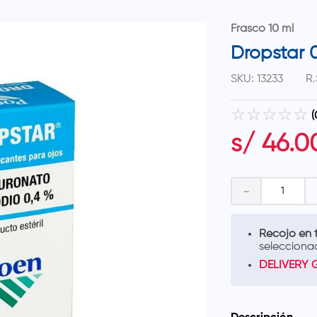
Frasco 10 ml
Dropstar 
SKU
:
13233
R.
☆
☆
☆
☆
☆
(
s/
46
.
0
－
Recojo en t
selecciona
DELIVERY 