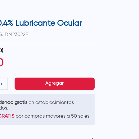
0.4% Lubricante Ocular
S.
DM23022E
0
)
0
＋
Agregar
ienda gratis
en establecimientos
dos.
GRATIS
por compras mayores a 50 soles.