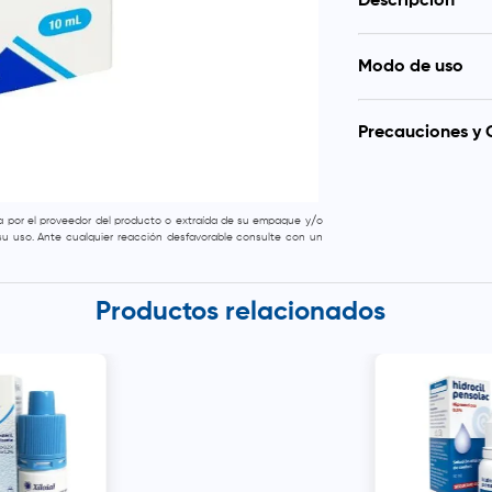
Descripción
Solución oftálm
Modo de uso
humectante ocula
resequedad o inc
Colocar 1 o 2 got
externos.
indicación médica
Precauciones y 
Uso oftálmico excl
dolor ocular, irrit
consultar a un prof
da por el proveedor del producto o extraída de su empaque y/o
e su uso. Ante cualquier reacción desfavorable consulte con un
Productos relacionados