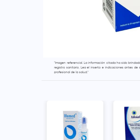
"Imagen referencial. La información citada ha sido brinda
registro sanitario. Lea el inserto e indicaciones antes d
profesional de la salud."
usión 0.5% + 0.9%
 Oftálmica -
5 ml