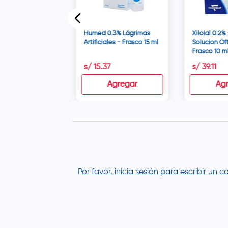
Humed 0.3% Lágrimas
Xiloial 0.2%
Artificiales - Frasco 15 ml
Solución Of
Frasco 10 m
0
s/
15
.
37
s/
39
.
11
disponible
Agregar
Ag
Por favor, inicia sesión para escribir un 