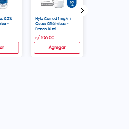
ac 0.5%
Hylo Comod 1 mg/ml
mica -
Gotas Oftálmicas -
Frasco 10 ml
s/
106
.
00
ar
Agregar