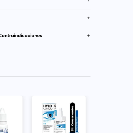
ica estéril formulada como lubricante y
r. Indicada para aliviar la sensación de
omodidad en los ojos causada por factores
as en el ojo afectado, 3 veces al día o según
.
Contraindicaciones
usivamente. No ingerir ni inyectar. En caso de
ación o cambios en la visión, suspender su uso y
esional de la salud.