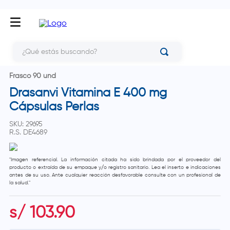
¿Qué estás buscando?
Frasco 90 und
Drasanvi Vitamina E 400 mg
Cápsulas Perlas
SKU
:
29695
R.S.
DE4689
"Imagen referencial. La información citada ha sido brindada por el proveedor del
producto o extraída de su empaque y/o registro sanitario. Lea el inserto e indicaciones
antes de su uso. Ante cualquier reacción desfavorable consulte con un profesional de
la salud."
s/
103
.
90