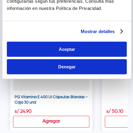
Productos relacionados
configurarlas según tus preferencias.
Consulta más
los niños más pequeños. Conservar en un lugar fresco y seco.
Contiene soja.
información en nuestra Política de Privacidad.
Eddad 400 UI 
30 und
Mostrar detalles
Aceptar
Denegar
PG Vitamina E 400 UI Cápsulas Blandas -
Caja 30 und
s/
24
.
90
s/
50
.
10
Agregar