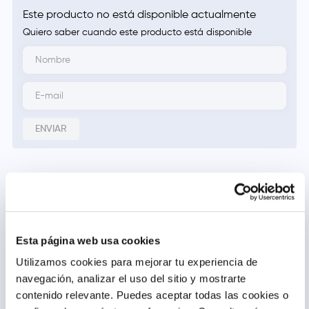
Este producto no está disponible actualmente
Quiero saber cuando este producto está disponible
ENVIAR
Descripción
Complemento alimenticio a base de vitamina E.
Modo de uso
Esta página web usa cookies
Consumir una perla al día, preferiblemente, con la comida.
Precauciones y Contraindicaciones
Utilizamos cookies para mejorar tu experiencia de
navegación, analizar el uso del sitio y mostrarte
Los complementos alimenticios no deben utilizarse como
sustitutivos de una dieta equilibrada. No superar la dosis diaria
contenido relevante. Puedes aceptar todas las cookies o
expresamente recomendada. Mantener fuera del alcance de