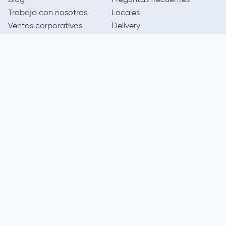
Blog
Preguntas frecuentes
Trabaja con nosotros
Locales
Ventas corporativas
Delivery
Contáctanos
LEGAL
CALL CENTER
Términos y condiciones
(01) 417-1800
Políticas de privacidad
Cambios y devoluciones
Legales promocionales
MÉTODOS DE PAGO