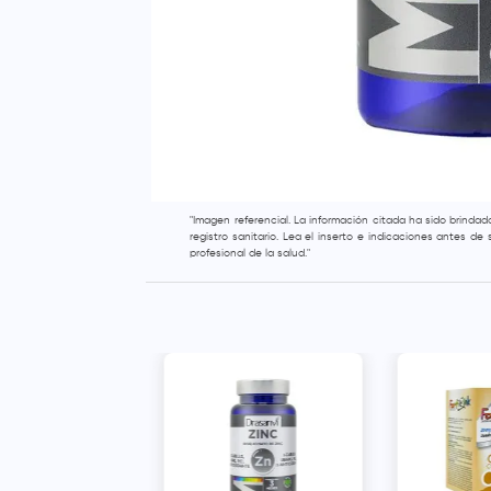
"Imagen referencial. La información citada ha sido brinda
registro sanitario. Lea el inserto e indicaciones antes d
profesional de la salud."
k 20 mg Cápsulas
 - Caja 20 und