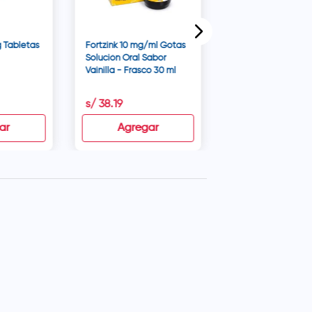
 Tabletas
Fortzink 10 mg/ml Gotas
Solución Oral Sabor
Vainilla - Frasco 30 ml
s/
38
.
19
s/
42
.
96
ar
Agregar
Agregar