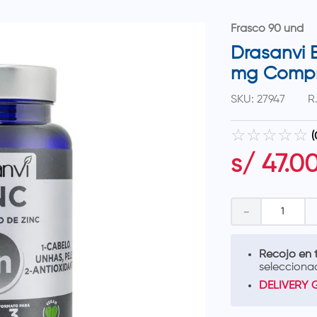
Frasco 90 und
Drasanvi B
mg Compr
SKU
:
27947
R
☆
☆
☆
☆
☆
(
s/
47
.
0
－
Recojo en t
selecciona
DELIVERY 