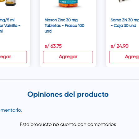
 mg/5 ml
Mason Zinc 30 mg
Soma ZN 30 mg
r Vainilla -
Tabletas - Frasco 100
- Caja 30 und
ml
und
s/
63
.
75
s/
24
.
90
regar
Agregar
Agreg
Opiniones del producto
comentario.