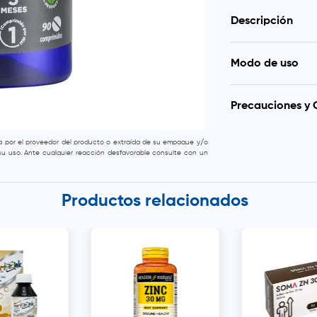
Descripción
El Zinc es un min
Modo de uso
numerosas funcione
hasta el mantenimi
Tomar un comprimid
de Zinc es un su
Bisglicinato, el 
Precauciones y 
más que otras fuen
Alta dosis de zin
da por el proveedor del producto o extraída de su empaque y/o
apetito, diarrea o
e su uso. Ante cualquier reacción desfavorable consulte con un
de los niños. Conse
Productos relacionados