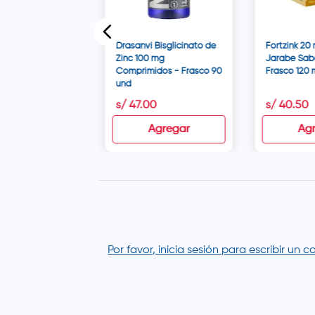
Drasanvi Bisglicinato de
Fortzink 20
Zinc 100 mg
Jarabe Sabo
Comprimidos - Frasco 90
Frasco 120 
und
6
s/
47
.
00
s/
40
.
50
Agregar
Agregar
Ag
Por favor, inicia sesión para escribir un 