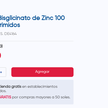
isglicinato de Zinc 100
imidos
.S.
DE4164
0
)
0
＋
Agregar
ienda gratis
en establecimientos
dos.
GRATIS
por compras mayores a 50 soles.