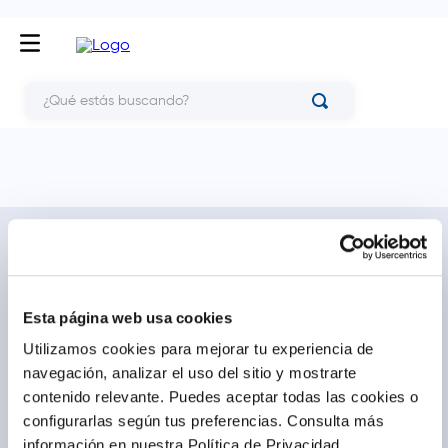
¿Qué estás buscando?
NOSOTROS
TE AYUDAMOS
Conócenos
Cómo comprar
Blog
Preguntas frecuentes
Esta página web usa cookies
Trabaja con nosotros
Locales
Utilizamos cookies para mejorar tu experiencia de
Ventas corporativas
Delivery
navegación, analizar el uso del sitio y mostrarte
Contáctanos
contenido relevante. Puedes aceptar todas las cookies o
configurarlas según tus preferencias.
Consulta más
LEGAL
CALL CENTER
información en nuestra Política de Privacidad.