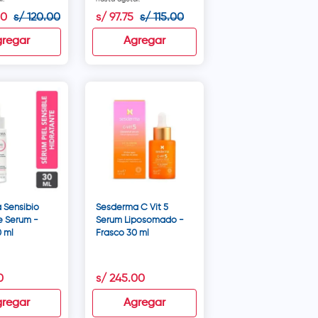
0
s/
120
.
00
s/
97
.
75
s/
115
.
00
regar
Agregar
 Sensibio
Sesderma C Vit 5
e Serum -
Serum Liposomado -
0 ml
Frasco 30 ml
0
s/
245
.
00
regar
Agregar