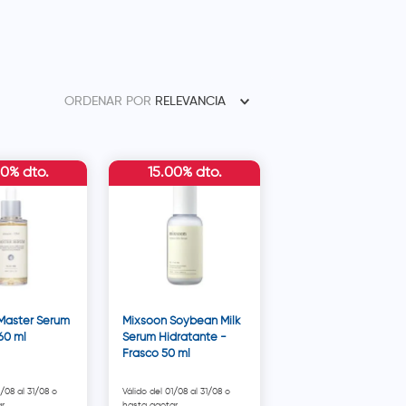
ORDENAR POR
RELEVANCIA
00% dto.
15.00% dto.
Master Serum
Mixsoon Soybean Milk
60 ml
Serum Hidratante -
Frasco 50 ml
1/08 al 31/08 o
Válido del 01/08 al 31/08 o
r.
hasta agotar.