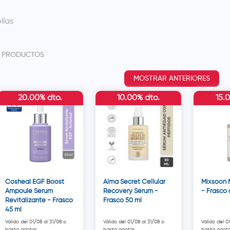
llas
6
PRODUCTOS
MOSTRAR ANTERIORES
20.00% dto.
10.00% dto.
15.
Cosheal EGF Boost
Alma Secret Cellular
Mixsoon 
Ampoule Serum
Recovery Serum -
- Frasco 
Revitalizante - Frasco
Frasco 50 ml
45 ml
Válido del 01/08 al 31/08 o
Válido del 01/08 al 31/08 o
Válido del 0
hasta agotar.
hasta agotar.
hasta agota