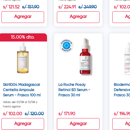
s/
121
.
52
s/
151
.
90
s/
224
.
91
s/
249
.
90
s/
102
.
0
Agregar
Agregar
Ag
15.00% dto.
Skin1004 Madagascar
La Roche Posay
Bioderma
Centella Ampoule
Retinol B3 Serum -
Defensiv
Serum - Frasco 100 ml
Frasco 30 ml
Frasco 3
Válido del 01/08 al 31/08 o
hasta agotar.
s/
102
.
00
s/
120
.
00
s/
171
.
90
s/
194
.
9
Agregar
Agregar
Ag