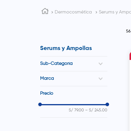
Dermocosmética
Serums y Ampo
5
Serums y Ampollas
Sub-Categoría
Antiedad
Marca
Antipigmentación
Antiimperfecciones
Isdin
Precio
Antirojeces
La Roche Posay
Eucerin
Dermohelp
S/ 79.00
–
S/ 245.00
Cosheal
Sesderma