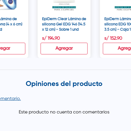
 Lámina de
EpiDerm Clear Lámina de
EpiDerm Lámin
ona (4 x 6 cm)
silicona Gel EDG 146 (14.5
silicona EDG 10
nd
x 12 cm) - Sobre 1 und
3.5 cm) - Caja 
s/
194
.
90
s/
152
.
90
regar
Agregar
Agreg
Opiniones del producto
comentario.