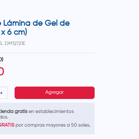
e Lámina de Gel de
 x 6 cm)
S.
DM12721E
0
)
0
＋
Agregar
ienda gratis
en establecimientos
dos.
GRATIS
por compras mayores a 50 soles.