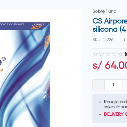
Sobre 1 und
CS Airpor
silicona (4
SKU
:
12226
R.
☆
☆
☆
☆
☆
(
s/
64
.
0
－
Recojo en t
selecciona
DELIVERY 