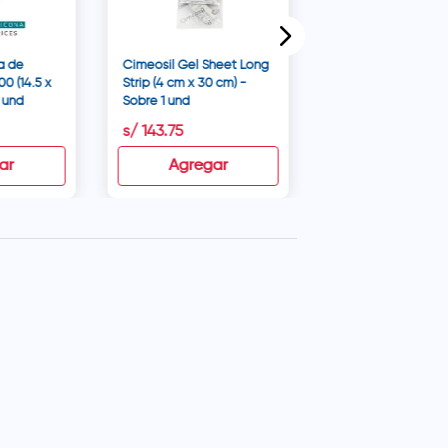
a de
Cimeosil Gel Sheet Long
00 (14.5 x
Strip (4 cm x 30 cm) -
1 und
Sobre 1 und
s/
143
.
75
s/
279
.
90
ar
Agregar
Agregar