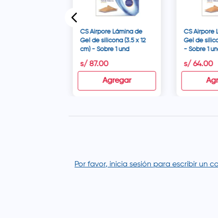
CS Airpore Lámina de
CS Airpore
Gel de silicona (3.5 x 12
Gel de silic
cm) - Sobre 1 und
- Sobre 1 u
90
s/
87
.
00
s/
64
.
00
Agregar
Agregar
Ag
Por favor, inicia sesión para escribir un 