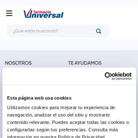
¿Qué estás buscando?
NOSOTROS
TE AYUDAMOS
Conócenos
Cómo comprar
Blog
Preguntas frecuentes
Trabaja con nosotros
Locales
Ventas corporativas
Delivery
Esta página web usa cookies
Contáctanos
Utilizamos cookies para mejorar tu experiencia de
navegación, analizar el uso del sitio y mostrarte
LEGAL
CALL CENTER
contenido relevante. Puedes aceptar todas las cookies o
Términos y condiciones
(01) 417-1800
configurarlas según tus preferencias.
Consulta más
Políticas de privacidad
información en nuestra Política de Privacidad.