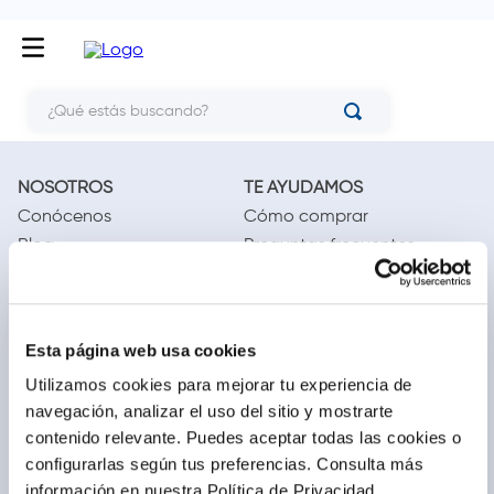
¿Qué estás buscando?
NOSOTROS
TE AYUDAMOS
Conócenos
Cómo comprar
Blog
Preguntas frecuentes
Trabaja con nosotros
Locales
Ventas corporativas
Delivery
Contáctanos
Esta página web usa cookies
LEGAL
CALL CENTER
Utilizamos cookies para mejorar tu experiencia de
navegación, analizar el uso del sitio y mostrarte
Términos y condiciones
(01) 417-1800
contenido relevante. Puedes aceptar todas las cookies o
Políticas de privacidad
configurarlas según tus preferencias.
Consulta más
Cambios y devoluciones
información en nuestra Política de Privacidad.