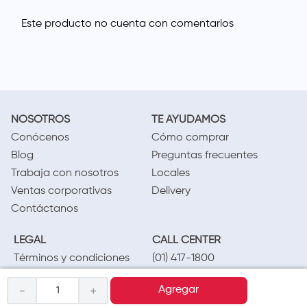
NOSOTROS
TE AYUDAMOS
Conócenos
Cómo comprar
Blog
Preguntas frecuentes
Trabaja con nosotros
Locales
Ventas corporativas
Delivery
Contáctanos
LEGAL
CALL CENTER
Términos y condiciones
(01) 417-1800
Políticas de privacidad
－
＋
Agregar
Cambios y devoluciones