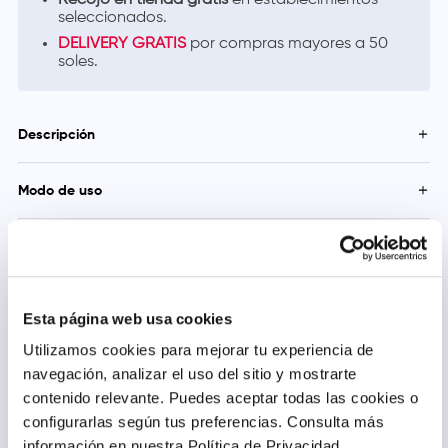
Recojo en tienda gratis
en establecimientos
seleccionados.
DELIVERY GRATIS
por compras mayores a 50
soles.
Descripción
Analgésico anti-inflamatorio para dolores fuertes tales como:
Modo de uso
garganta, muscular y lumbago, dolor reumático, dolor
menstrual, fiebre por vacuna, dolor de cabeza, malestar por
Adultos: 1 tableta 275 mg cada 8-12 horas
resfriados, dolor dental. Brinda alivio hasta por 12 horas.
Precauciones y Contraindicaciones
Evitar usar con otros AINEs o alcohol; historia de úlceras,
sangrado o perforación gastrointestinal; pacientes con diátesis,
insuficiencia cardiaca, renal o hepática.
Esta página web usa cookies
Utilizamos cookies para mejorar tu experiencia de
navegación, analizar el uso del sitio y mostrarte
Productos relacionados
contenido relevante. Puedes aceptar todas las cookies o
configurarlas según tus preferencias.
Consulta más
información en nuestra Política de Privacidad.