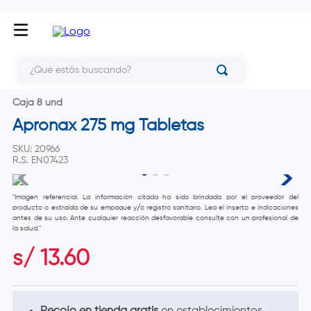
¿Qué estás buscando?
Caja 8 und
Apronax 275 mg Tabletas
SKU
:
20966
R.S.
EN07423
"Imagen referencial. La información citada ha sido brindada por el proveedor del
producto o extraída de su empaque y/o registro sanitario. Lea el inserto e indicaciones
antes de su uso. Ante cualquier reacción desfavorable consulte con un profesional de
la salud."
s/
13
.
60