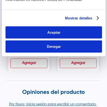
Mostrar detalles
Aceptar
Panadol Adulto 500 mg
Aspirina 100 mg
Tabletas - Un Sobre 2
Tabletas - Blíster 10 und
Denegar
und
s/
1
.
36
s/
7
.
00
Agregar
Agregar
Opiniones del producto
Por favor, inicia sesión para escribir un comentario.