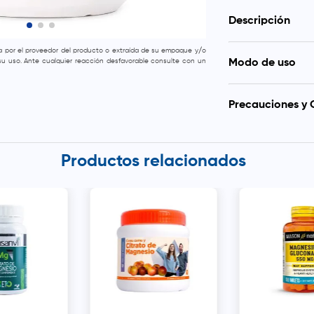
Descripción
da por el proveedor del producto o extraída de su empaque y/o
Indicado 
e su uso. Ante cualquier reacción desfavorable consulte con un
Modo de uso
estreñimien
(embarazo, l
Tomar 02 cucharadi
Alivia el 
preferencia en el
muscular.
Precauciones y 
recomienda toma
Contribuye 
cualquier alimento
disminuye el 
No apto para person
Efecto laxan
hiato, sensibilid
Consultar al m
Productos relacionados
anticoagulantes.