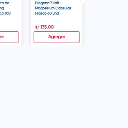
to de
Biogena 7 Salt
mg
Magnesium Cápsulas -
sco 100
Frasco 60 und
s/
135
.
00
s/
56
.
90
ar
Agregar
Agregar