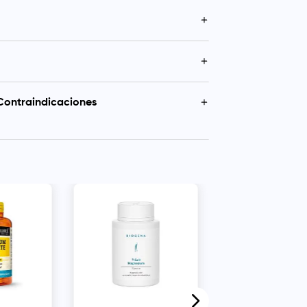
para personas con déficit de magnesio,
to, acidez, reflujo o sensibilidad gástrica
actancia, pubertad, ansiedad, etc.).
tas (1.2 g. cada una) al día por separado, de
estreñimiento, reduce calambres y tensión
 desayuno y cena. Si no se tiene acidez, se
Contraindicaciones
r con zumos de limón, naranja, yogur o
a mantener una presión arterial saludable y
 ácido para mejor absorción.
riesgo de hipertensión.
as con insuficiencia renal, gastritis, hernia de
te medio.
ad gástrica, diarrea o propensión a la misma.
édico si se está bajo tratamiento con
Qrasun Citrato de
Magnesio + Vit C +
Mezcla en Polvo - 
330 g