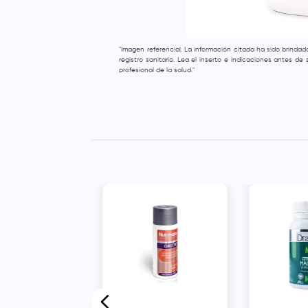
"Imagen referencial. La información citada ha sido brinda
registro sanitario. Lea el inserto e indicaciones antes d
profesional de la salud."
a Lajusticia
o Comprimidos -
47 und