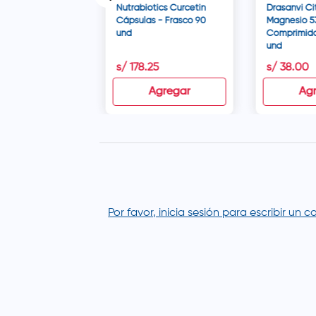
Nutrabiotics Curcetin
Drasanvi Ci
Cápsulas - Frasco 90
Magnesio 5
und
Comprimido
und
0
s/
178
.
25
s/
38
.
00
disponible
Agregar
Ag
Por favor, inicia sesión para escribir un 