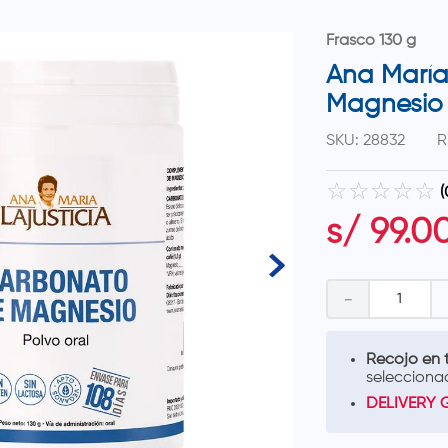
Frasco 130 g
Ana María
Magnesio 
SKU
:
28832
R
☆
☆
☆
☆
☆
(
s/
99
.
0
－
Recojo en t
selecciona
DELIVERY 