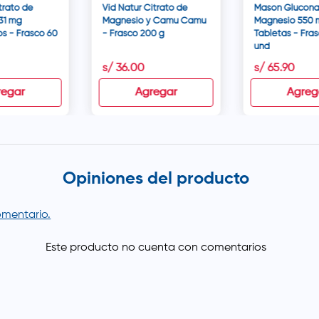
trato de
Vid Natur Citrato de
Mason Glucona
31 mg
Magnesio y Camu Camu
Magnesio 550 
s - Frasco 60
- Frasco 200 g
Tabletas - Fra
und
s/
36
.
00
s/
65
.
90
regar
Agregar
Agreg
Opiniones del producto
comentario.