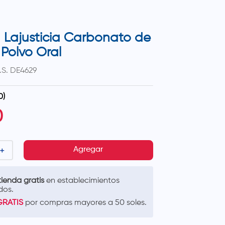
 Lajusticia Carbonato de
Polvo Oral
.S.
DE4629
0
)
0
＋
Agregar
ienda gratis
en establecimientos
dos.
GRATIS
por compras mayores a 50 soles.