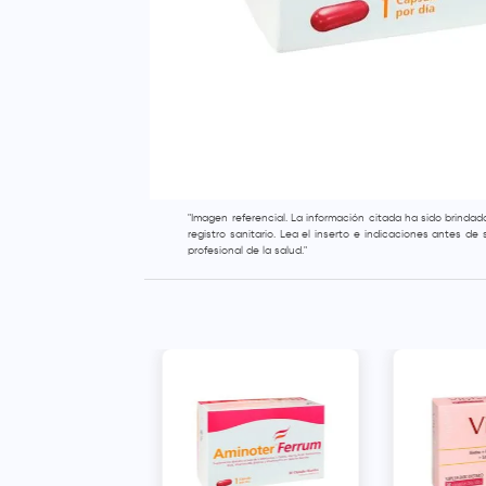
"Imagen referencial. La información citada ha sido brinda
registro sanitario. Lea el inserto e indicaciones antes d
profesional de la salud."
K30 Suplemento
o Cápsulas -
30 und