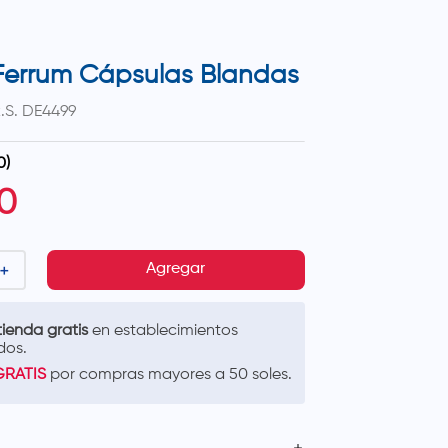
Ferrum Cápsulas Blandas
.S.
DE4499
0
)
0
＋
Agregar
ienda gratis
en establecimientos
dos.
GRATIS
por compras mayores a 50 soles.