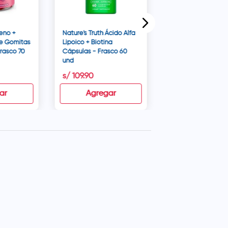
geno +
Nature's Truth Ácido Alfa
je Gomitas
Lipoico + Biotina
rasco 70
Cápsulas - Frasco 60
und
s/
109
.
90
s/
44
.
90
ar
Agregar
Agregar