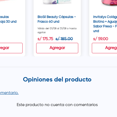
psulas
BioSil Beauty Cápsulas -
Invitalys Colá
aja 30 und
Frasco 60 und
Biotina + Agua
Sabor Fresa - F
Válido del 01/08 al 31/08 o hasta
und
agotar.
s/
175
.
75
s/
185
.
00
s/
59
.
00
regar
Agregar
Agreg
Opiniones del producto
comentario.