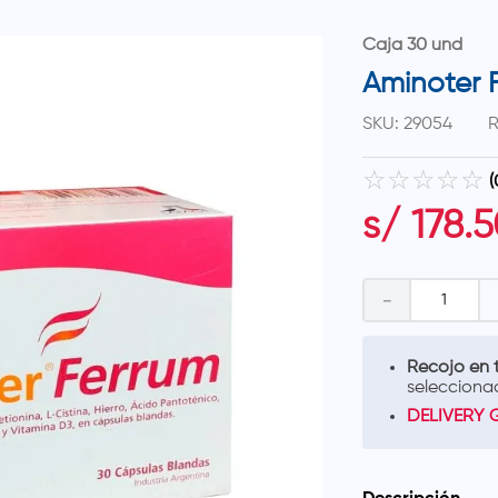
Caja 30 und
Aminoter 
SKU
:
29054
R
☆
☆
☆
☆
☆
(
s/
178
.
5
－
Recojo en t
selecciona
DELIVERY 