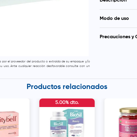
Descripción
Aminoter Ferrum e
Modo de uso
salud del cabello y
ferroso, una form
Se recomienda l
estómago, este su
preferiblemente 
caída del cabello r
Precauciones y 
absorción y minimiz
Este producto es
consumido por per
Se aconseja no s
da por el proveedor del producto o extraída de su empaque y/o
producto fuera de
e su uso. Ante cualquier reacción desfavorable consulte con un
fresco y seco, a u
Productos relacionados
5.00% dto.