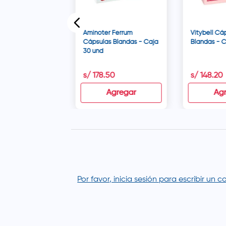
Aminoter Ferrum
Vitybell Cá
Cápsulas Blandas - Caja
Blandas - C
30 und
00
s/
178
.
50
s/
148
.
20
disponible
Agregar
Ag
Por favor, inicia sesión para escribir un 