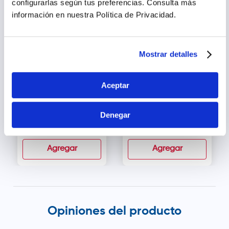
configurarlas según tus preferencias.
Consulta más
información en nuestra Política de Privacidad.
Mostrar detalles
Aceptar
Fresubin 2 Kcal Drink
Nutrabiotics Enteroplex
Sabor Vainilla - Pack 4
Polvo Oral - Frasco 180
Denegar
und (200 ml c/u)
g
s/
54
.
00
s/
206
.
78
Agregar
Agregar
Opiniones del producto