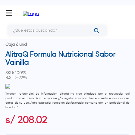
¿Qué estás buscando?
Caja 6 und
AlitraQ Fórmula Nutricional Sabor
Vainilla
SKU
:
10099
R.S.
DE2294
"Imagen referencial. La información citada ha sido brindada por el proveedor del
producto o extraída de su empaque y/o registro sanitario. Lea el inserto e indicaciones
antes de su uso. Ante cualquier reacción desfavorable consulte con un profesional de
la salud."
s/
208
.
02