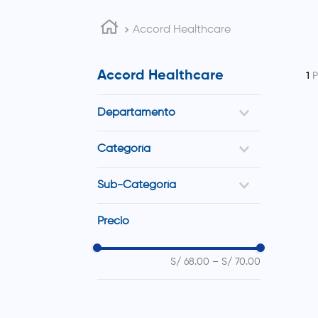
Accord Healthcare
Accord Healthcare
1
Departamento
Medicinas
Categoría
Antineoplásicos e
Sub-Categoría
Inmunomoduladores
Inmunoestimulantes
Precio
S/ 68.00
–
S/ 70.00