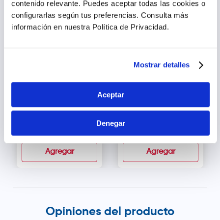
contenido relevante. Puedes aceptar todas las cookies o
33.81% dto.
configurarlas según tus preferencias.
Consulta más
información en nuestra Política de Privacidad.
Mostrar detalles
Aceptar
Nivea Men Sensitive
Gillette Hydra Gel Aloe
Protect Aerosol
Antitranspirante en
Antitranspirante -
Barra - Frasco 82 g
Frasco 150 ml
Denegar
s/
13
.
90
s/
21
.
00
s/
25
.
00
Agregar
Agregar
Opiniones del producto