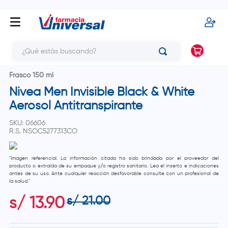
¿Qué estás buscando?
Frasco 150 ml
Nivea Men Invisible Black & White
Aerosol Antitranspirante
SKU
:
06606
R.S.
NSOC5277313CO
"Imagen referencial. La información citada ha sido brindada por el proveedor del
producto o extraída de su empaque y/o registro sanitario. Lea el inserto e indicaciones
antes de su uso. Ante cualquier reacción desfavorable consulte con un profesional de
la salud."
s/
21
.
00
s/
13
.
90