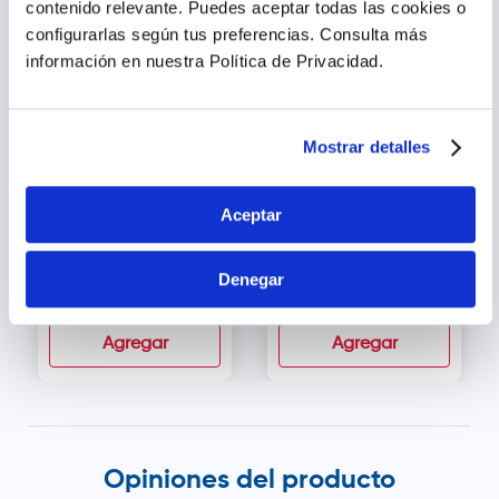
contenido relevante. Puedes aceptar todas las cookies o
configurarlas según tus preferencias.
Consulta más
información en nuestra Política de Privacidad.
Mostrar detalles
Aceptar
FL Medias de Microfibra
FL Medias de Soporte
para Caballero 10 20
para Várices hasta la
mmhg Talla L - Caja 1
Rodilla 20 30 mmhg
par
Talla M - Caja 1 par
Denegar
s/
73
.
90
s/
59
.
50
Agregar
Agregar
Opiniones del producto