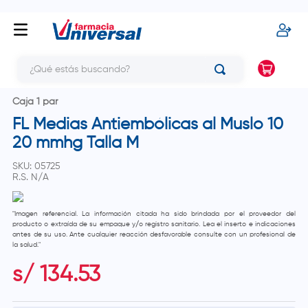
¿Qué estás buscando?
Caja 1 par
FL Medias Antiembólicas al Muslo 10
20 mmhg Talla M
SKU
:
05725
R.S.
N/A
"Imagen referencial. La información citada ha sido brindada por el proveedor del
producto o extraída de su empaque y/o registro sanitario. Lea el inserto e indicaciones
antes de su uso. Ante cualquier reacción desfavorable consulte con un profesional de
la salud."
s/
134
.
53