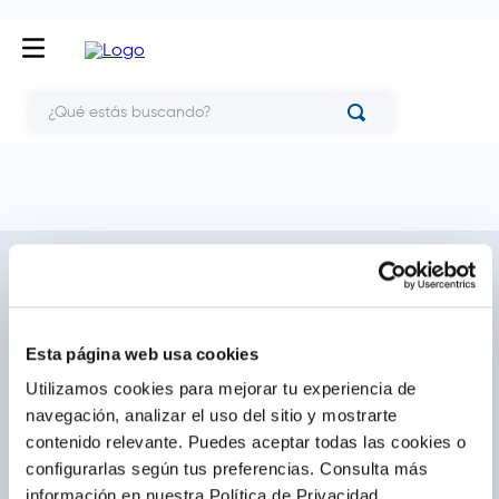
¿Qué estás buscando?
NOSOTROS
TE AYUDAMOS
Conócenos
Cómo comprar
Blog
Preguntas frecuentes
Esta página web usa cookies
Trabaja con nosotros
Locales
Utilizamos cookies para mejorar tu experiencia de
Ventas corporativas
Delivery
navegación, analizar el uso del sitio y mostrarte
Contáctanos
contenido relevante. Puedes aceptar todas las cookies o
configurarlas según tus preferencias.
Consulta más
LEGAL
CALL CENTER
información en nuestra Política de Privacidad.