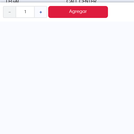
LEGAL
CALL CENTER
Términos y condiciones
(01) 417-1800
－
＋
Agregar
Políticas de privacidad
Cambios y devoluciones
Legales promocionales
MÉTODOS DE PAGO