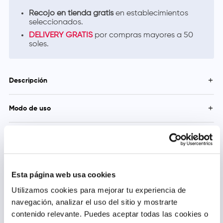
Recojo en tienda gratis
en establecimientos
seleccionados.
DELIVERY GRATIS
por compras mayores a 50
soles.
Descripción
La vitamina B6 contribuye al buen funcionamiento del sistema
Modo de uso
nervioso.
Adultos tomar 1 tableta diaria, como suplemento dietético, de
preferencia con los alimentos.
Precauciones y Contraindicaciones
Si está embarazada, amamantando, está tomando algún
medicamento o tiene alguna condición médica, consulte a su
médico antes de usar. Si ocurre alguna reacción adversa,
Esta página web usa cookies
descontinúe su uso y consulte a su médico.
Utilizamos cookies para mejorar tu experiencia de
navegación, analizar el uso del sitio y mostrarte
Productos relacionados
contenido relevante. Puedes aceptar todas las cookies o