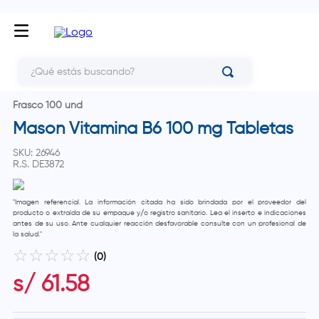
¿Qué estás buscando?
Frasco 100 und
Mason Vitamina B6 100 mg Tabletas
SKU
:
26946
R.S.
DE3872
"Imagen referencial. La información citada ha sido brindada por el proveedor del
producto o extraída de su empaque y/o registro sanitario. Lea el inserto e indicaciones
antes de su uso. Ante cualquier reacción desfavorable consulte con un profesional de
la salud."
☆
☆
☆
☆
☆
(
0
)
s/
61
.
58