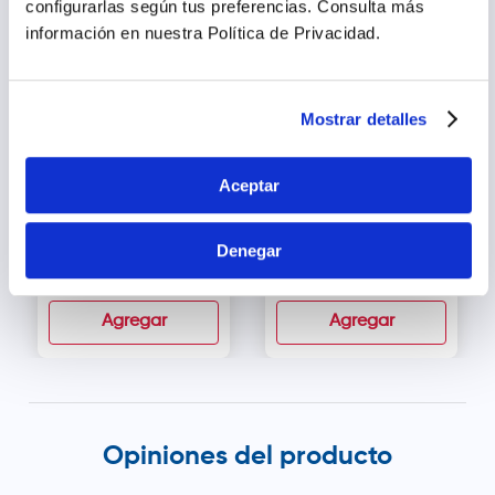
configurarlas según tus preferencias.
Consulta más
información en nuestra Política de Privacidad.
Mostrar detalles
Aceptar
Drasanvi Complejo B +
Soma B12 1000 mcg
Colina Cápsulas -
Tableta Sublingüal -
Denegar
Frasco 60 und
Caja 100 und
s/
54
.
00
s/
80
.
00
Agregar
Agregar
Opiniones del producto