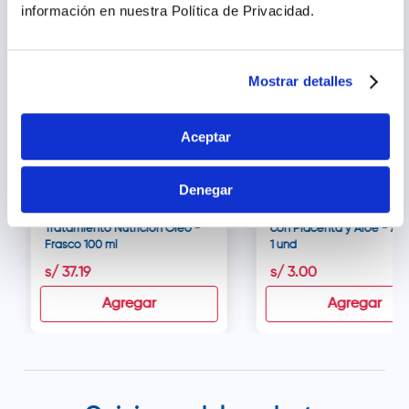
información en nuestra Política de Privacidad.
Mostrar detalles
Aceptar
Denegar
Elvive Extraordinario
Béia Natural Loción Capil
Tratamiento Nutrición Óleo -
con Placenta y Aloe - Am
Frasco 100 ml
1 und
s/
37
.
19
s/
3
.
00
Agregar
Agregar