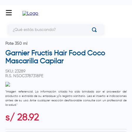
¿Qué estás buscando?
Pote 350 ml
Garnier Fructis Hair Food Coco
Mascarilla Capilar
SKU
:
23289
R.S.
NSOC3787318PE
"Imagen referencial. La información citada ha sido brindada por el proveedor del
producto o extraída de su empaque y/o registro sanitario. Lea el inserto e indicaciones
antes de su uso. Ante cualquier reacción desfavorable consulte con un profesional de
la salud."
s/
28
.
92