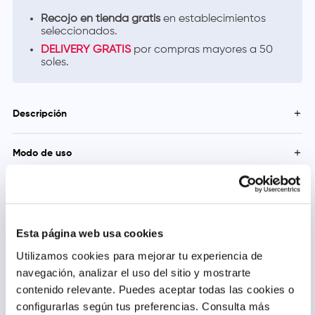
Recojo en tienda gratis
en establecimientos
seleccionados.
DELIVERY GRATIS
por compras mayores a 50
soles.
Descripción
Nutre en profundidad y aporta suavidad al pelo por más
Modo de uso
tiempo. Indicado para pelo normal. Vegano: sin ingredientes de
origen animal o derivados.
Mascarilla: Después del shampoo, aplica en el cabello húmedo
y déjalo por 1 minuto. Enjuaga. Acondicionador: después del
Precauciones y Contraindicaciones
shampoo, aplica en el cabello desde la raíz hasta las puntas.
Enjuaga. Crema para peinar: aplica en el cabello mojado o
Mantener fuera del alcance de los niños. No ingerir. En caso de
seco una pequeña cantidad de medios a puntas.
contacto con los ojos, enjuague con abundante agua.
Esta página web usa cookies
Utilizamos cookies para mejorar tu experiencia de
navegación, analizar el uso del sitio y mostrarte
contenido relevante. Puedes aceptar todas las cookies o
Productos relacionados
configurarlas según tus preferencias.
Consulta más