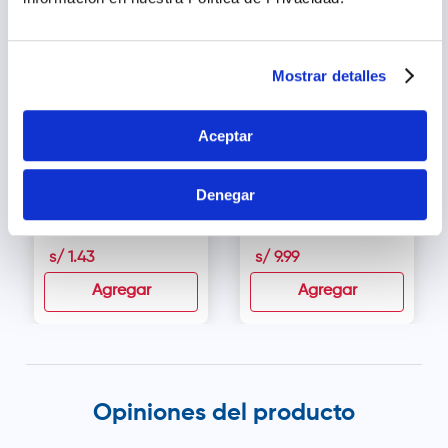
Mostrar detalles
Aceptar
Sales para
Pedialyte Max 60 mEq
Denegar
Rehidratación Polvo
Sabor Manzana -
Oral - Sobre 20.5 g
Frasco 500 ml
s/
1
.
43
s/
9
.
99
Agregar
Agregar
Opiniones del producto