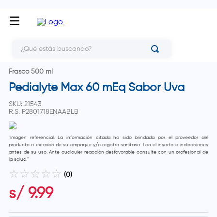
¿Qué estás buscando?
Frasco 500 ml
Pedialyte Max 60 mEq Sabor Uva
SKU
:
21543
R.S.
P2801718ENAABLB
"Imagen referencial. La información citada ha sido brindada por el proveedor del
producto o extraída de su empaque y/o registro sanitario. Lea el inserto e indicaciones
antes de su uso. Ante cualquier reacción desfavorable consulte con un profesional de
la salud."
☆
☆
☆
☆
☆
(
0
)
s/
9
.
99