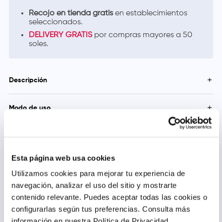
Recojo en tienda gratis
en establecimientos
seleccionados.
DELIVERY GRATIS
por compras mayores a 50
soles.
Descripción
Pedialyte® Max 60 es una bebida hidratante recomendado
Modo de uso
para reponer el agua y electrolitos perdidos de manera
excesiva.
1. Quite la tapa. 2. Quite el sello protector de aluminio y
consuma. 3. Para cerrar, dé vuelta a la tapa firmemente.
Precauciones y Contraindicaciones
No consuma si el sello protector está roto. Una vez abierto el
Esta página web usa cookies
envase, consúmase el contenido dentro de las 24 horas
siguientes y deséchese el sobrante. Mantenga fuera del
Utilizamos cookies para mejorar tu experiencia de
alcance de los niños. Almacene a una temperatura menor a
navegación, analizar el uso del sitio y mostrarte
30°. Durante el embarazo o período de lactancia consulte a su
médico.
contenido relevante. Puedes aceptar todas las cookies o
Productos relacionados
configurarlas según tus preferencias.
Consulta más
información en nuestra Política de Privacidad.