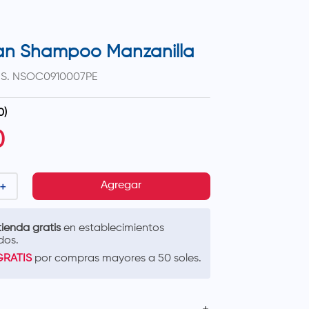
an Shampoo Manzanilla
.S.
NSOC0910007PE
0
)
0
＋
Agregar
ienda gratis
en establecimientos
dos.
GRATIS
por compras mayores a 50 soles.