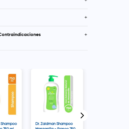
una experiencia sin lágrimas.
o irritante para los ojos del bebé y libre de
arantiza un cuidado delicado.
e su bebé con agua tibia y aplique el Shampoo
o natural de manzanilla: Aporta propiedades
jee suavemente hasta generar espuma y luego
un brillo y claridad al cabello de su bebé.
Contraindicaciones
ndante agua.
n cuidado suave y efectivo del cuero cabelludo
ar el contacto directo con los ojos y en caso
uspender su uso. Si su bebé presenta alguna
tológica o alergia conocida, se aconseja
profesional de la salud antes de utilizar el
ere aplicar el Baby Shampoo del Dr. Zaidman
idado, evitando el contacto directo con los
rritación, se debe suspender el uso y enjuagar
evitar posibles reacciones adversas, se
Johnson's Baby Go
ar una prueba de parche en una pequeña área
Brillo Shampoo - F
de un uso extenso. Mantener fuera del alcance
macenar en condiciones adecuadas. En caso de
400 ml
idoneidad del producto para su bebé, se
 con un profesional de la salud.
y Shampoo
Dr. Zaidman Shampoo