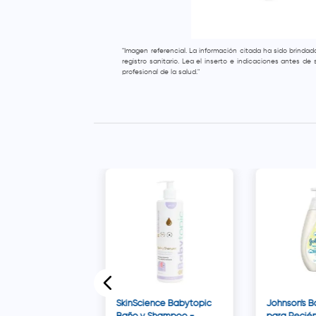
"Imagen referencial. La información citada ha sido brinda
registro sanitario. Lea el inserto e indicaciones antes d
profesional de la salud."
dman Shampoo
 - Frasco 100 ml
SkinScience Babytopic
Johnson's B