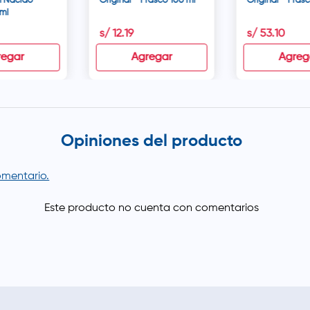
n Nacido -
Original - Frasco 100 ml
Original - Fras
ml
s/
12
.
19
s/
53
.
10
regar
Agregar
Agreg
Opiniones del producto
comentario.