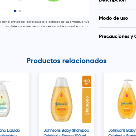
Descripción
Proporciona 
Modo de uso
Su fórmula n
da por el proveedor del producto o extraída de su empaque y/o
parabenos g
e su uso. Ante cualquier reacción desfavorable consulte con un
Moje el cabello d
Con extract
Dr. Zaidman, masa
que brindan 
Precauciones y 
enjuague con abu
Ideal para u
infantil.
Se recomienda evit
de irritación, s
condición derma
Productos relacionados
consultar con un 
producto. Se sugi
Manzanilla con cu
ojos. En caso de i
con agua. Para 
recomienda realiz
de la piel antes 
de los niños y al
dudas sobre la 
aconseja consultar
año Líquido
Johnson's Baby Shampoo
Johnson's Bab