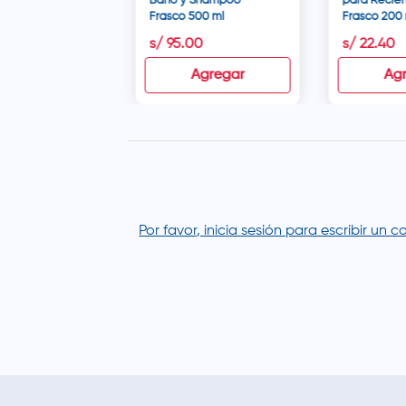
Baño y Shampoo -
para Recié
Frasco 500 ml
Frasco 200 
6
s/
95
.
00
s/
22
.
40
Agregar
Agregar
Ag
Por favor, inicia sesión para escribir un 