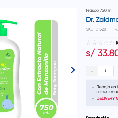
Frasco 750 ml
Dr. Zaidm
SKU
:
01328
R
☆
☆
☆
☆
☆
(
s/
33
.
8
－
Recojo en t
selecciona
DELIVERY 