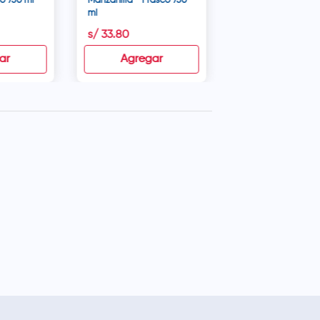
co 750 ml
Manzanilla - Frasco 750
ml
s/
33
.
80
s/
31
.
80
ar
Agregar
Agregar