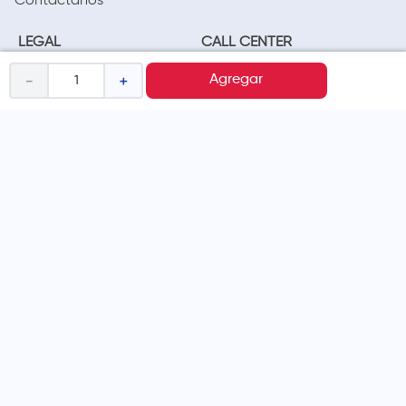
Contáctanos
LEGAL
CALL CENTER
Términos y condiciones
(01) 417-1800
－
＋
Agregar
Políticas de privacidad
Cambios y devoluciones
Legales promocionales
MÉTODOS DE PAGO