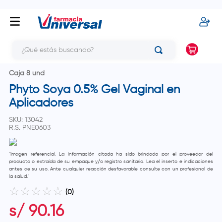
¿Qué estás buscando?
Caja 8 und
Phyto Soya 0.5% Gel Vaginal en
Aplicadores
SKU
:
13042
R.S.
PNE0603
"Imagen referencial. La información citada ha sido brindada por el proveedor del
producto o extraída de su empaque y/o registro sanitario. Lea el inserto e indicaciones
antes de su uso. Ante cualquier reacción desfavorable consulte con un profesional de
la salud."
☆
☆
☆
☆
☆
(
0
)
s/
90
.
16