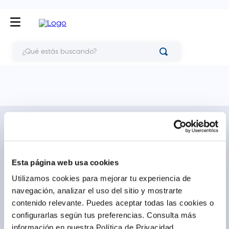
¿Qué estás buscando?
NOSOTROS
TE AYUDAMOS
Conócenos
Cómo comprar
Blog
Preguntas frecuentes
Esta página web usa cookies
Trabaja con nosotros
Locales
Utilizamos cookies para mejorar tu experiencia de
Ventas corporativas
Delivery
navegación, analizar el uso del sitio y mostrarte
Contáctanos
contenido relevante. Puedes aceptar todas las cookies o
configurarlas según tus preferencias.
Consulta más
LEGAL
CALL CENTER
información en nuestra Política de Privacidad.