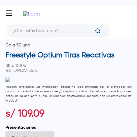
¿Qué estás buscando?
Caja 50 und
Freestyle Optium Tiras Reactivas
SKU
:
10106
R.S.
DMDIV1558E
"Imagen referencial. La información citada ha sido brindada por el proveedor del
producto o extraída de su empaque y/o registro sanitario. Lea el inserto e indicaciones
antes de su uso. Ante cualquier reacción desfavorable consulte con un profesional de
la salud."
s/
109
.
09
Presentaciones